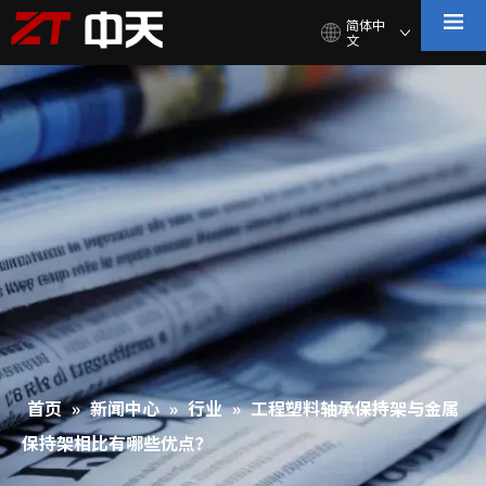
简体中
文
首页
»
新闻中心
»
行业
»
工程塑料轴承保持架与金属
保持架相比有哪些优点？