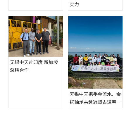
实力
无锡中天赴印度 新加坡
深耕合作
无锡中天携手金流水、金
钇轴承共赴冠嶂古道春日
徒步之旅